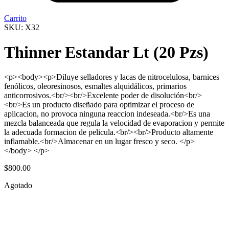
Carrito
SKU: X32
Thinner Estandar Lt (20 Pzs)
<p><body><p>Diluye selladores y lacas de nitrocelulosa, barnices
fenólicos, oleoresinosos, esmaltes alquidálicos, primarios
anticorrosivos.<br/><br/>Excelente poder de disolución<br/>
<br/>Es un producto diseñado para optimizar el proceso de
aplicacion, no provoca ninguna reaccion indeseada.<br/>Es una
mezcla balanceada que regula la velocidad de evaporacion y permite
la adecuada formacion de pelicula.<br/><br/>Producto altamente
inflamable.<br/>Almacenar en un lugar fresco y seco. </p>
</body> </p>
$
800.00
Agotado