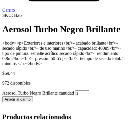
Carrito
SKU: B26
Aerosol Turbo Negro Brillante
<body><p>Exteriores e interiores<br/>- acabado brillante<br/>-
secado rápido<br/>- de uso marino<br/>- capacidad: 400ml<br/>-
tipo de pintura: esmalte acrílico secado rápido<br/>- rendimiento:
0.8m2/bote<br/>- presión: 60-65 psi<br/>- tiempo de secado total: 5
minutos </p></body>
$
69.44
972 disponibles
Aerosol Turbo Negro Brillante cantidad
Añadir al carrito
Productos relacionados