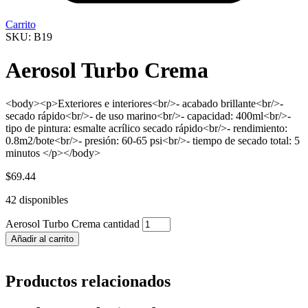
Carrito
SKU: B19
Aerosol Turbo Crema
<body><p>Exteriores e interiores<br/>- acabado brillante<br/>-
secado rápido<br/>- de uso marino<br/>- capacidad: 400ml<br/>-
tipo de pintura: esmalte acrílico secado rápido<br/>- rendimiento:
0.8m2/bote<br/>- presión: 60-65 psi<br/>- tiempo de secado total: 5
minutos </p></body>
$
69.44
42 disponibles
Aerosol Turbo Crema cantidad
Añadir al carrito
Productos relacionados