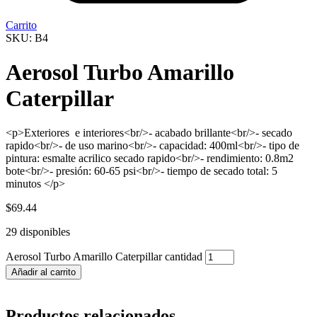
Carrito
SKU: B4
Aerosol Turbo Amarillo
Caterpillar
<p>Exteriores e interiores<br/>- acabado brillante<br/>- secado
rapido<br/>- de uso marino<br/>- capacidad: 400ml<br/>- tipo de
pintura: esmalte acrilico secado rapido<br/>- rendimiento: 0.8m2
bote<br/>- presión: 60-65 psi<br/>- tiempo de secado total: 5
minutos </p>
$
69.44
29 disponibles
Aerosol Turbo Amarillo Caterpillar cantidad
Añadir al carrito
Productos relacionados